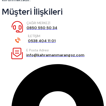
Müşteri İlişkileri
ÇAĞRI MERKEZİ
0850 550 50 34
İLETİŞİM
0538 404 11 01
E Posta Adresi
info@kahramanmarangoz.com