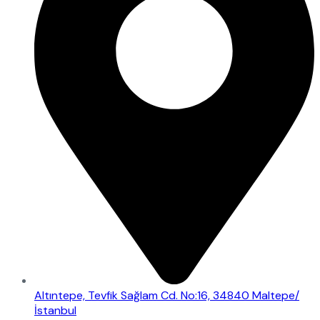
Altıntepe, Tevfik Sağlam Cd. No:16, 34840 Maltepe/
İstanbul