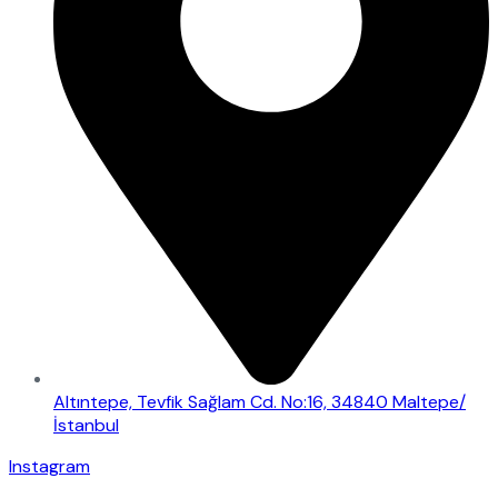
Altıntepe, Tevfik Sağlam Cd. No:16, 34840 Maltepe/
İstanbul
Instagram