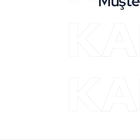
Müşte
KA
KA