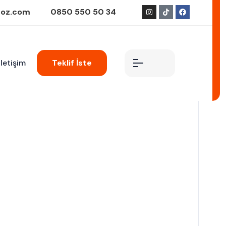
goz.com
0850 550 50 34
İletişim
Teklif İste