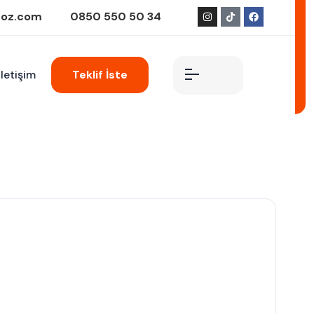
goz.com
0850 550 50 34
İletişim
Teklif İste