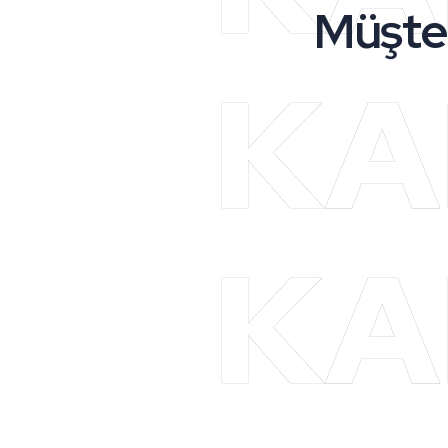
Müşte
KA
KA