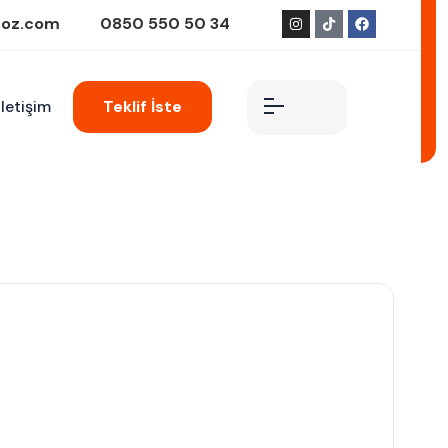
goz.com
0850 550 50 34
İletişim
Teklif İste