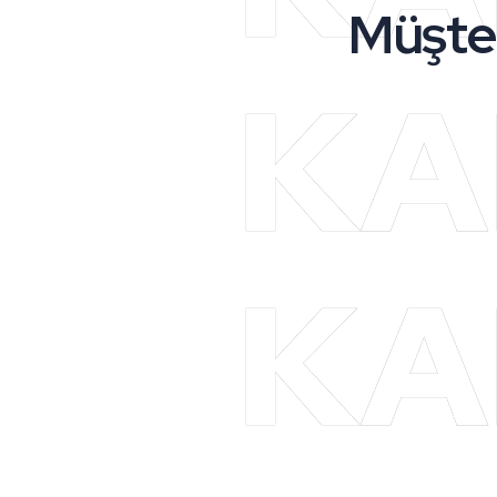
Müşte
KA
KA