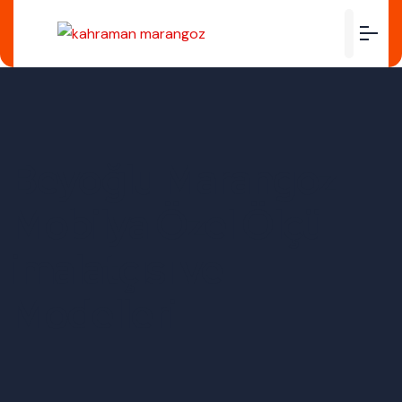
Beyoğlu Marangoz
Mobilya Özel Ölçü
imalatçısı ve
Modelleri