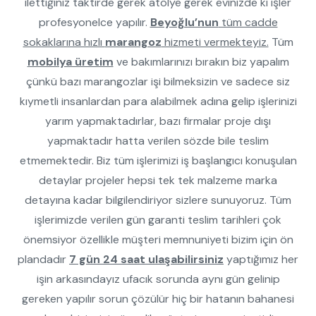
ilettiğiniz taktirde gerek atölye gerek evinizde ki işler
profesyonelce yapılır.
Beyoğlu’nun
tüm cadde
sokaklarına hızlı
marangoz
hizmeti vermekteyiz.
Tüm
mobilya üretim
ve bakımlarınızı bırakın biz yapalım
çünkü bazı marangozlar işi bilmeksizin ve sadece siz
kıymetli insanlardan para alabilmek adına gelip işlerinizi
yarım yapmaktadırlar, bazı firmalar proje dışı
yapmaktadır hatta verilen sözde bile teslim
etmemektedir. Biz tüm işlerimizi iş başlangıcı konuşulan
detaylar projeler hepsi tek tek malzeme marka
detayına kadar bilgilendiriyor sizlere sunuyoruz. Tüm
işlerimizde verilen gün garanti teslim tarihleri çok
önemsiyor özellikle müşteri memnuniyeti bizim için ön
plandadır
7 gün 24 saat ulaşabilirsiniz
yaptığımız her
işin arkasındayız ufacık sorunda aynı gün gelinip
gereken yapılır sorun çözülür hiç bir hatanın bahanesi