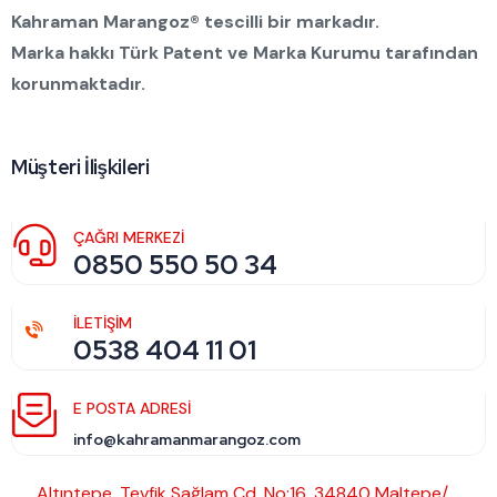
Kahraman Marangoz® tescilli bir markadır.
Marka hakkı Türk Patent ve Marka Kurumu tarafından
korunmaktadır.
Müşteri İlişkileri
ÇAĞRI MERKEZİ
0850 550 50 34
İLETİŞİM
0538 404 11 01
E POSTA ADRESI
info@kahramanmarangoz.com
Altıntepe, Tevfik Sağlam Cd. No:16, 34840 Maltepe/