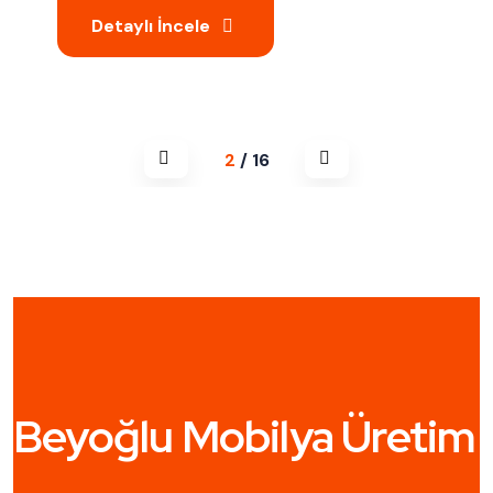
aptent lobortis nam potenti
Detaylı İncele
2
/
16
Beyoğlu Mobilya Üretim